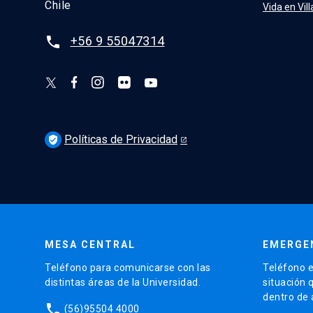
Chile
Vida en Vill
+56 9 55047314
phone
Políticas de Privacidad
verified_user
MESA CENTRAL
EMERGE
Teléfono para comunicarse con las
Teléfono e
distintas áreas de la Universidad.
situación 
dentro de
phone
(56)95504 4000