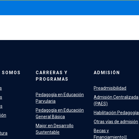
S SOMOS
CARRERAS Y
ADMISIÓN
PROGRAMAS
s
Preadmisibilidad
Pedagogía en Educación
s
Admisión Centralizada
Parvularia
(PAES)
os
Pedagogía en Educación
Habilitación Pedagogía
sión
General Básica
Otras vías de admisión
Major en Desarrollo
Becas y
Sustentable
tura
Financiamiento