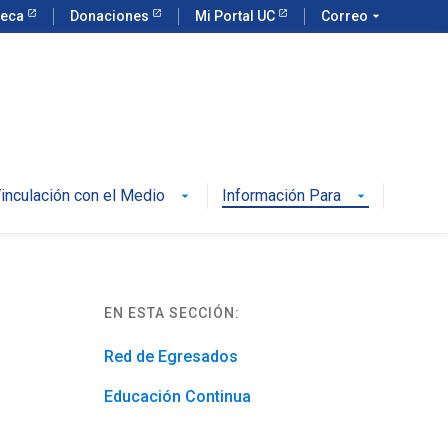
teca
Donaciones
Mi Portal UC
Correo
arrow_drop_down
inculación con el Medio
Información Para
arrow_drop_down
arrow_drop_down
EN ESTA SECCIÓN:
Red de Egresados
Educación Continua