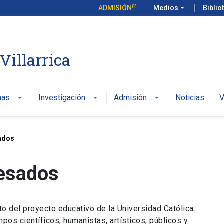
ADMISIÓN
Medios
arrow_drop_down
Biblio
illarrica
mas
Investigación
Admisión
Noticias
V
arrow_drop_down
arrow_drop_down
arrow_drop_down
ados
resados
o del proyecto educativo de la Universidad Católica.
os científicos, humanistas, artísticos, públicos y