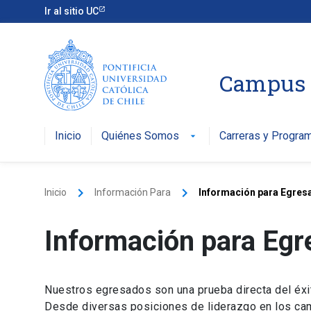
Ir al sitio UC
Campus V
Inicio
Quiénes Somos
Carreras y Progra
arrow_drop_down
keyboard_arrow_right
keyboard_arrow_right
Inicio
Información Para
Información para Egres
Información para Eg
Nuestros egresados son una prueba directa del éxit
Desde diversas posiciones de liderazgo en los camp