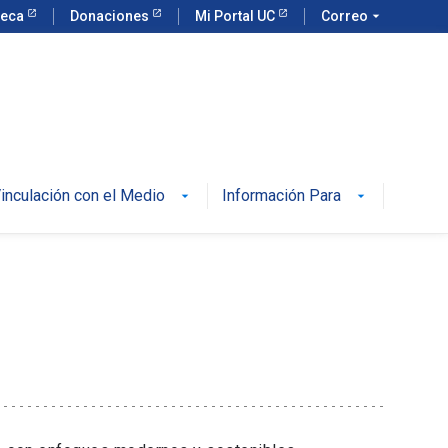
teca
Donaciones
Mi Portal UC
Correo
arrow_drop_down
inculación con el Medio
Información Para
arrow_drop_down
arrow_drop_down