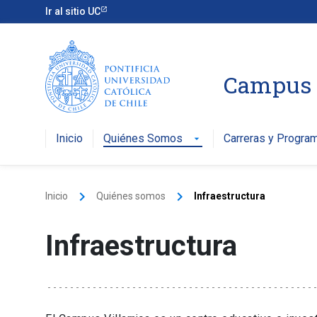
Ir al sitio UC
Campus V
Inicio
Quiénes Somos
Carreras y Progra
arrow_drop_down
keyboard_arrow_right
keyboard_arrow_right
Inicio
Quiénes somos
Infraestructura
Infraestructura