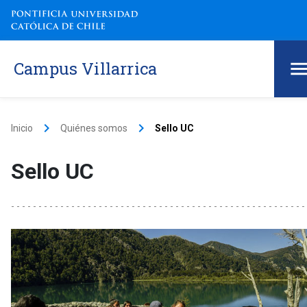
Campus Villarrica
keyboard_arrow_right
keyboard_arrow_right
Inicio
Quiénes somos
Sello UC
Sello UC