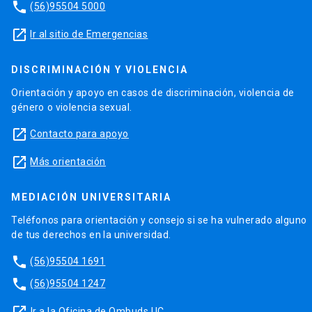
phone
(56)95504 5000
launch
Ir al sitio de Emergencias
DISCRIMINACIÓN Y VIOLENCIA
Orientación y apoyo en casos de discriminación, violencia de
género o violencia sexual.
launch
Contacto para apoyo
launch
Más orientación
MEDIACIÓN UNIVERSITARIA
Teléfonos para orientación y consejo si se ha vulnerado alguno
de tus derechos en la universidad.
phone
(56)95504 1691
phone
(56)95504 1247
Ir a la Oficina de Ombuds UC