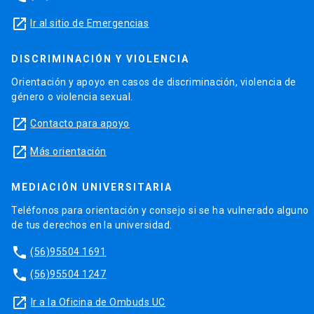
launch
Ir al sitio de Emergencias
DISCRIMINACIÓN Y VIOLENCIA
Orientación y apoyo en casos de discriminación, violencia de
género o violencia sexual.
launch
Contacto para apoyo
launch
Más orientación
MEDIACIÓN UNIVERSITARIA
Teléfonos para orientación y consejo si se ha vulnerado alguno
de tus derechos en la universidad.
phone
(56)95504 1691
phone
(56)95504 1247
launch
Ir a la Oficina de Ombuds UC