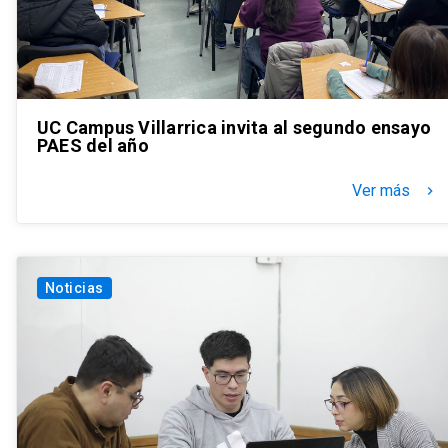
UC Campus Villarrica invita al segundo ensayo
PAES del año
Ver más
keyboard_arrow_right
Noticias