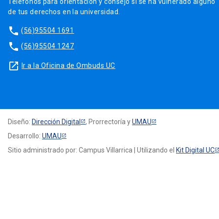
Teléfonos para orientación y consejo si se ha vulnerado alguno
de tus derechos en la universidad.
phone
(56)95504 1691
phone
(56)95504 1247
launch
Ir a la Oficina de Ombuds UC
Diseño:
Dirección Digital
, Prorrectoría y
UMAU
Desarrollo:
UMAU
Sitio administrado por: Campus Villarrica | Utilizando el
Kit Digital UC