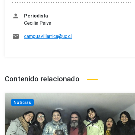
person
Periodista
Cecilia Paiva
mail
campusvillarrica@uc.cl
Contenido relacionado
Noticias