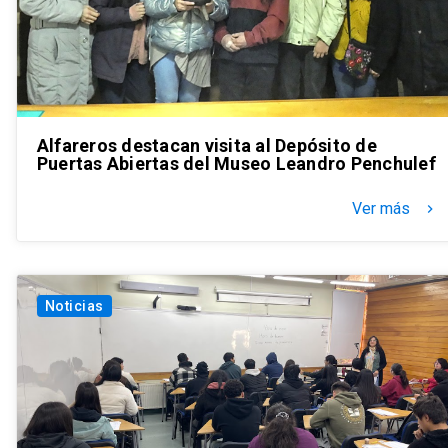
Alfareros destacan visita al Depósito de
Puertas Abiertas del Museo Leandro Penchulef
Ver más
keyboard_arrow_right
Noticias