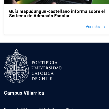
Guía mapudungun-castellano informa sobre el
Sistema de Admisión Escolar
Ver más
keyboard_arrow_right
Campus Villarrica