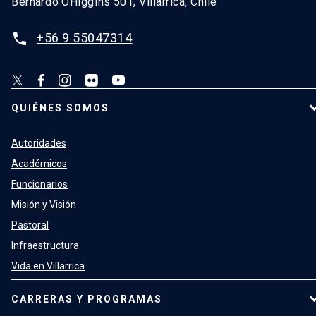
Bernardo OHiggins 501, Villarrica, Chile
+56 9 55047314
phone
QUIÉNES SOMOS
Autoridades
Académicos
Funcionarios
Misión y Visión
Pastoral
Infraestructura
Vida en Villarrica
CARRERAS Y PROGRAMAS