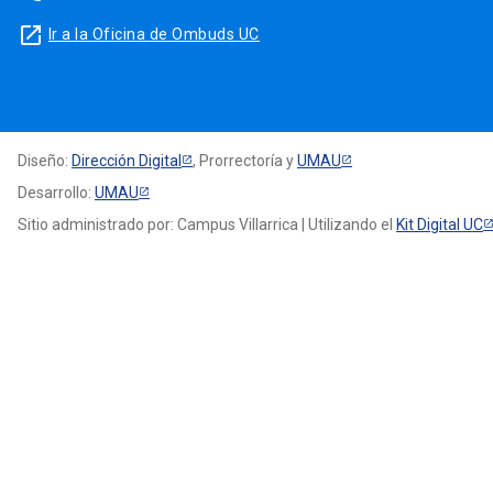
launch
Ir a la Oficina de Ombuds UC
Diseño:
Dirección Digital
, Prorrectoría y
UMAU
Desarrollo:
UMAU
Sitio administrado por: Campus Villarrica | Utilizando el
Kit Digital UC