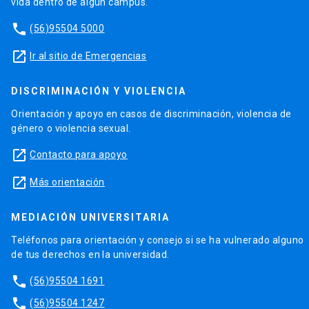
vida dentro de algún campus.
phone
(56)95504 5000
launch
Ir al sitio de Emergencias
DISCRIMINACIÓN Y VIOLENCIA
Orientación y apoyo en casos de discriminación, violencia de
género o violencia sexual.
launch
Contacto para apoyo
launch
Más orientación
MEDIACIÓN UNIVERSITARIA
Teléfonos para orientación y consejo si se ha vulnerado alguno
de tus derechos en la universidad.
phone
(56)95504 1691
phone
(56)95504 1247