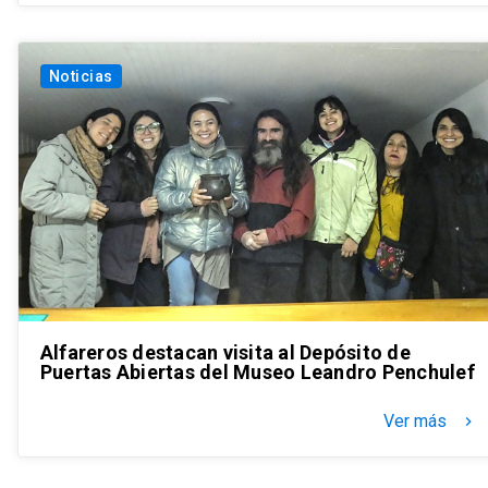
Noticias
Alfareros destacan visita al Depósito de
Puertas Abiertas del Museo Leandro Penchulef
Ver más
keyboard_arrow_right