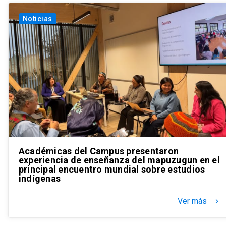
Noticias
Académicas del Campus presentaron
experiencia de enseñanza del mapuzugun en el
principal encuentro mundial sobre estudios
indígenas
Ver más
keyboard_arrow_right