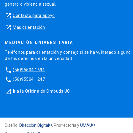
género o violencia sexual.
launch
Contacto para apoyo
launch
Más orientación
MEDIACIÓN UNIVERSITARIA
Teléfonos para orientación y consejo si se ha vulnerado alguno
de tus derechos en la universidad.
phone
(56)95504 1691
phone
(56)95504 1247
launch
Ir a la Oficina de Ombuds UC
Diseño:
Dirección Digital
, Prorrectoría y
UMAU