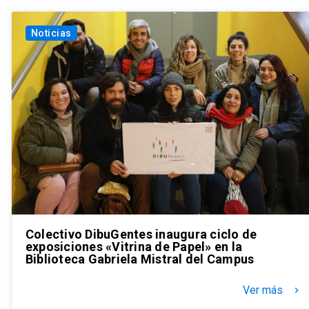
Noticias
Colectivo DibuGentes inaugura ciclo de
exposiciones «Vitrina de Papel» en la
Biblioteca Gabriela Mistral del Campus
Ver más
keyboard_arrow_right