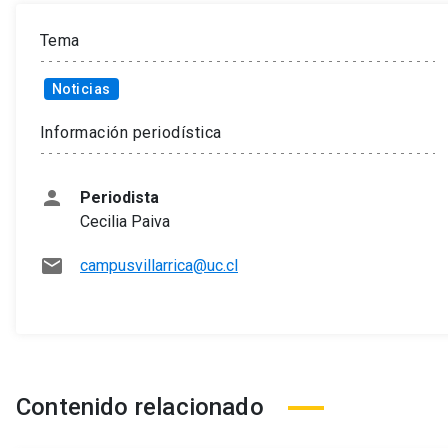
Tema
Noticias
Información periodística
person
Periodista
Cecilia Paiva
mail
campusvillarrica@uc.cl
Contenido relacionado