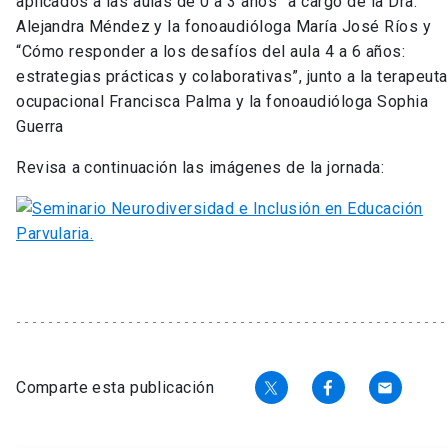
aplicados a las aulas de 0 a 3 años” a cargo de la Dra.
Alejandra Méndez y la fonoaudióloga María José Ríos y
“Cómo responder a los desafíos del aula 4 a 6 años:
estrategias prácticas y colaborativas”, junto a la terapeuta
ocupacional Francisca Palma y la fonoaudióloga Sophia
Guerra
Revisa a continuación las imágenes de la jornada:
Comparte esta publicación
email