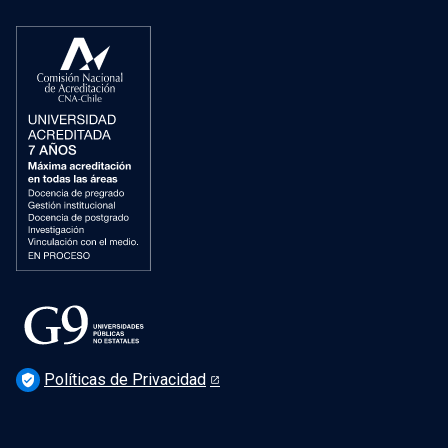
Políticas de Privacidad
verified_user